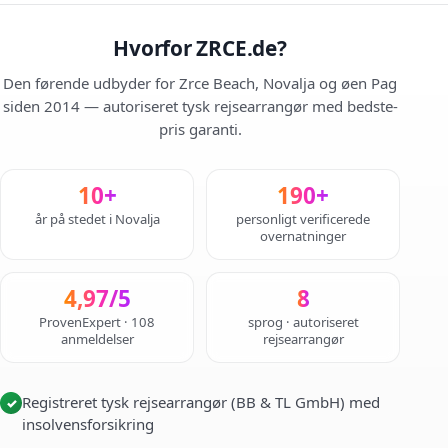
Hvorfor ZRCE.de?
Den førende udbyder for Zrce Beach, Novalja og øen Pag
siden 2014 — autoriseret tysk rejsearrangør med bedste-
pris garanti.
10+
190+
år på stedet i Novalja
personligt verificerede
overnatninger
4,97/5
8
ProvenExpert · 108
sprog · autoriseret
anmeldelser
rejsearrangør
Registreret tysk rejsearrangør (BB & TL GmbH) med
✓
insolvensforsikring