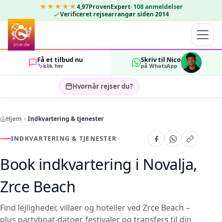
★★★★★
4,97
ProvenExpert
·
108
anmeldelser
Verificeret rejsearrangør siden 2014
Få et tilbud nu
Skriv til Nico
klik her
på WhatsApp
Hvornår rejser du?
Vælg rejsedatoer…
Hjem
Indkvartering & tjenester
GÆSTER
OK
2
INDKVARTERING & TJENESTER
Book indkvartering i Novalja,
Zrce Beach
Find lejligheder, villaer og hoteller ved Zrce Beach –
plus partyboat-datoer, festivaler og transfers til din