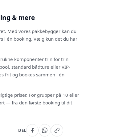
ning & mere
eret. Med vores pakkebygger kan du
ers i én booking. Vælg kun det du har
trukne komponenter trin for trin.
pool, standard bådture eller VIP-
res frit og bookes sammen i én
gtige priser. For grupper på 10 eller
rt — fra den første booking til dit
DEL