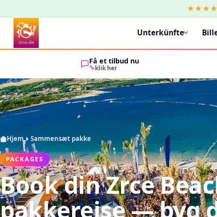
★★★
Unterkünfte
Bill
Få et tilbud nu
klik her
Hjem
Sammensæt pakke
PACKAGES
Book din Zrce Bea
pakkerejse — byg 