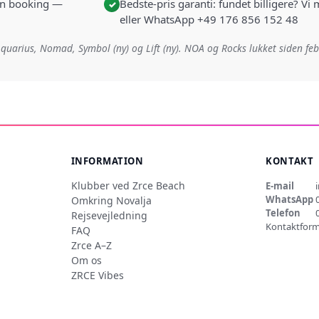
i én booking —
Bedste-pris garanti: fundet billigere? Vi
✓
eller WhatsApp +49 176 856 152 48
quarius, Nomad, Symbol (ny) og Lift (ny). NOA og Rocks lukket siden fe
INFORMATION
KONTAKT
Klubber ved Zrce Beach
E-mail
WhatsApp
Omkring Novalja
Telefon
Rejsevejledning
Kontaktform
FAQ
Zrce A–Z
Om os
ZRCE Vibes