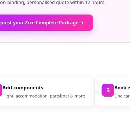
on-binding, personalised quote within 12 hours.
quest your Zrce Complete Package →
Add components
Book e
3
Flight, accommodation, partyboat & more
One car