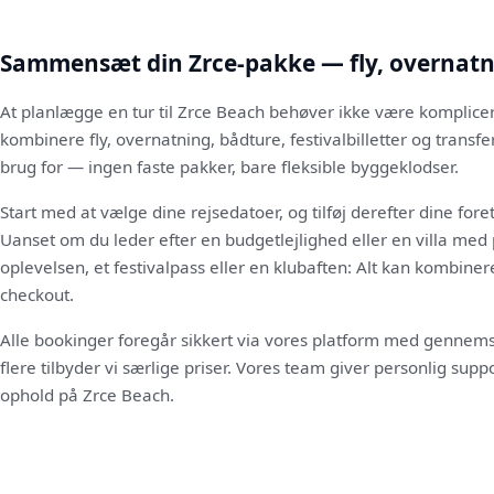
Sammensæt din Zrce-pakke — fly, overnat
At planlægge en tur til Zrce Beach behøver ikke være komplic
kombinere fly, overnatning, bådture, festivalbilletter og transf
brug for — ingen faste pakker, bare fleksible byggeklodser.
Start med at vælge dine rejsedatoer, og tilføj derefter dine fore
Uanset om du leder efter en budgetlejlighed eller en villa med 
oplevelsen, et festivalpass eller en klubaften: Alt kan kombine
checkout.
Alle bookinger foregår sikkert via vores platform med gennemsi
flere tilbyder vi særlige priser. Vores team giver personlig suppo
ophold på Zrce Beach.