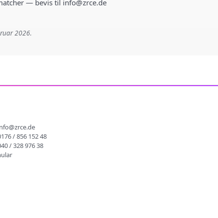
 matcher — bevis til info@zrce.de
bruar 2026.
info@zrce.de
0176 / 856 152 48
040 / 328 976 38
ular