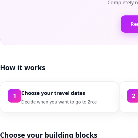
Completely n
Re
How it works
Choose your travel dates
1
2
Decide when you want to go to Zrce
Choose your building blocks