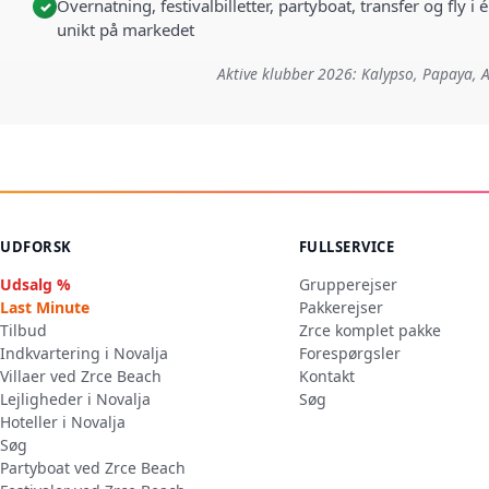
Overnatning, festivalbilletter, partyboat, transfer og fly 
✓
unikt på markedet
Aktive klubber 2026: Kalypso, Papaya, A
UDFORSK
FULLSERVICE
Udsalg %
Grupperejser
Last Minute
Pakkerejser
Tilbud
Zrce komplet pakke
Indkvartering i Novalja
Forespørgsler
Villaer ved Zrce Beach
Kontakt
Lejligheder i Novalja
Søg
Hoteller i Novalja
Søg
Partyboat ved Zrce Beach