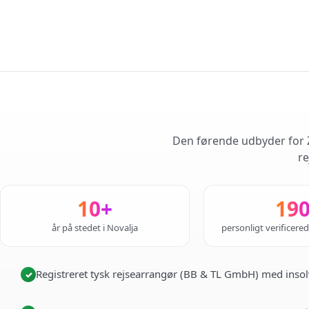
Den førende udbyder for Z
re
10+
19
år på stedet i Novalja
personligt verificere
Registreret tysk rejsearrangør (BB & TL GmbH) med insol
✓