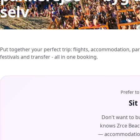
selv
Put together your perfect trip: flights, accommodation, par
festivals and transfer - all in one booking.
Prefer t
Sit
Don't want to bu
knows Zrce Beach 
— accommodation, 