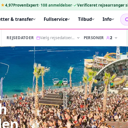
★★
4,97
ProvenExpert
·
108
anmeldelser
·
Verificeret rejsearrangør 
etter & transfer
Fullservice
Tilbud
Info
Vælg rejsedatoer…
2
PERSONER
REJSEDATOER
ch
den