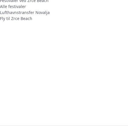
Festivaler ved Zrce Beach
Alle festivaler
Lufthavnstransfer Novalja
Fly til Zrce Beach