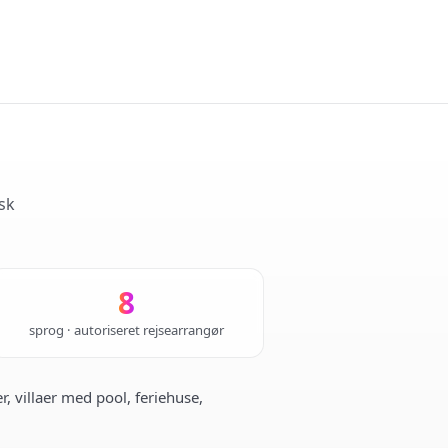
sk
8
sprog · autoriseret rejsearrangør
r, villaer med pool, feriehuse,