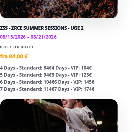
ZSS - ZRCE SUMMER SESSIONS - UGE 2
08/15/2026 – 08/21/2026
PRIS / PER BILLET
fra
84
,00 €
4 Days - Standard
:
84
€
4 Days - VIP
:
104
€
5 Days - Standard
:
94
€
5 Days - VIP
:
125
€
6 Days - Standard
:
104
€
6 Days - VIP
:
145
€
7 Days - Standard
:
114
€
7 Days - VIP
:
174
€