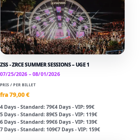
ZSS - ZRCE SUMMER SESSIONS – UGE 1
07/25/2026 – 08/01/2026
PRIS / PER BILLET
fra
79
,00 €
4 Days - Standard
:
79
€
4 Days - VIP
:
99
€
5 Days - Standard
:
89
€
5 Days - VIP
:
119
€
6 Days - Standard
:
99
€
6 Days - VIP
:
139
€
7 Days - Standard
:
109
€
7 Days - VIP
:
159
€