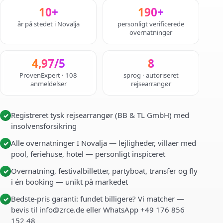
10+
190+
år på stedet i Novalja
personligt verificerede
overnatninger
4,97/5
8
ProvenExpert · 108
sprog · autoriseret
anmeldelser
rejsearrangør
Registreret tysk rejsearrangør (BB & TL GmbH) med
✓
insolvensforsikring
Alle overnatninger I Novalja — lejligheder, villaer med
✓
pool, feriehuse, hotel — personligt inspiceret
Overnatning, festivalbilletter, partyboat, transfer og fly
✓
i én booking — unikt på markedet
Bedste-pris garanti: fundet billigere? Vi matcher —
✓
bevis til info@zrce.de eller WhatsApp +49 176 856
152 48