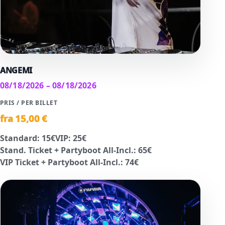
ANGEMI
08/18/2026 – 08/18/2026
PRIS / PER BILLET
fra
15
,00 €
Standard
:
15
€
VIP
:
25
€
Stand. Ticket + Partyboot All-Incl.
:
65
€
VIP Ticket + Partyboot All-Incl.
:
74
€