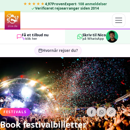
★★★★★
4,97
ProvenExpert
·
108
anmeldelser
Verificeret rejsearrangør siden 2014
Få et tilbud nu
Skriv til Nico
klik her
på WhatsApp
Hvornår rejser du?
Vælg rejsedatoer…
GÆSTER
OK
2
Hjem
Festivals
FESTIVALS
Book festivalbilletter