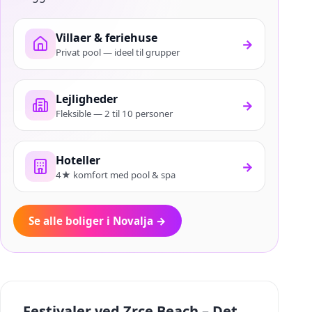
Villaer & feriehuse
→
Privat pool — ideel til grupper
Lejligheder
→
Fleksible — 2 til 10 personer
Hoteller
→
4★ komfort med pool & spa
Se alle boliger i Novalja
→
Festivaler ved Zrce Beach – Det