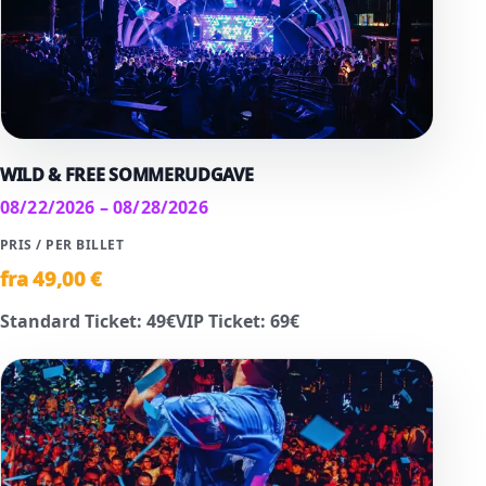
WILD & FREE SOMMERUDGAVE
08/22/2026 – 08/28/2026
PRIS / PER BILLET
fra
49
,00 €
Standard Ticket
:
49
€
VIP Ticket
:
69
€