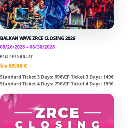
BALKAN WAVE ZRCE CLOSING 2026
08/26/2026 – 08/30/2026
PRIS / PER BILLET
fra
69
,00 €
Standard Ticket 3 Days
:
69
€
VIP Ticket 3 Days
:
149
€
Standard Ticket 4 Days
:
79
€
VIP Ticket 4 Days
:
159
€