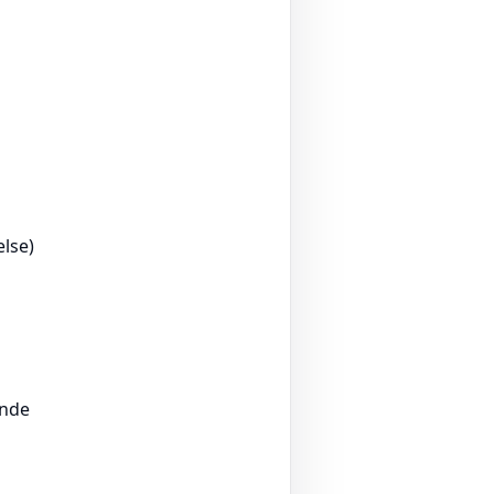
lse)
ende