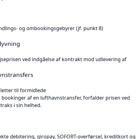
handlings- og ombookingsgebyrer (jf. punkt 8)
flyvning
rejseprisen ved indgåelse af kontrakt mod udlevering af
avnstransfers
etter til formidlede
de bookinger af en lufthavnstransfer, forfalder prisen ved
raks i sin helhed.
ekte debitering, giropay, SOFORT-overførsel, kreditkort og