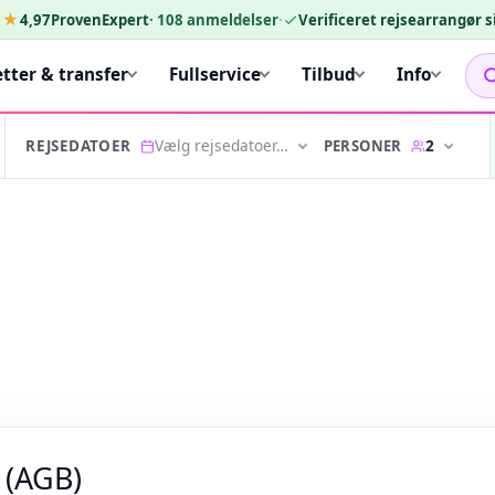
★★
4,97
ProvenExpert
·
108
anmeldelser
·
Verificeret rejsearrangør 
etter & transfer
Fullservice
Tilbud
Info
Vælg rejsedatoer…
2
PERSONER
REJSEDATOER
 (AGB)