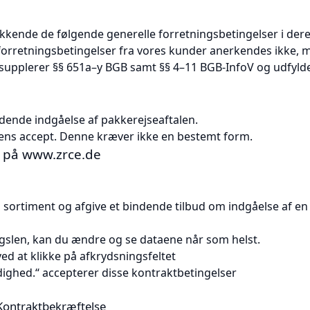
ukkende de følgende generelle forretningsbetingelser i der
forretningsbetingelser fra vores kunder anerkendes ikke, 
r supplerer §§ 651a–y BGB samt §§ 4–11 BGB-InfoV og udfylde
dende indgåelse af pakkerejseaftalen.
ens accept. Denne kræver ikke en bestemt form.
n på www.zrce.de
s sortiment og afgive et bindende tilbud om indgåelse af en
gslen, kan du ændre og se dataene når som helst.
d at klikke på afkrydsningsfeltet
ighed.“ accepterer disse kontraktbetingelser
Kontraktbekræftelse