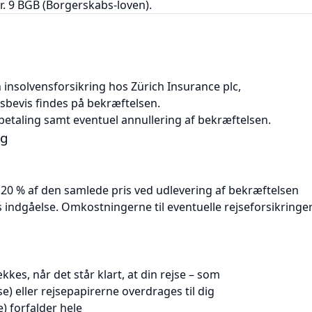
 nr. 9 BGB (Borgerskabs-loven).
 insolvensforsikring hos Zürich Insurance plc,
sbevis findes på bekræftelsen.
etaling samt eventuel annullering af bekræftelsen.
ng
 20 % af den samlede pris ved udlevering af bekræftelsen
s indgåelse. Omkostningerne til eventuelle rejseforsikringe
kes, når det står klart, at din rejse – som
e) eller rejsepapirerne overdrages til dig
e) forfalder hele