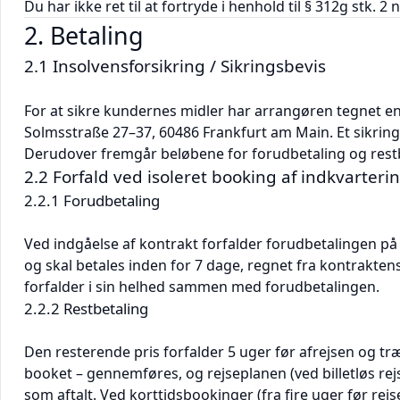
Du har ikke ret til at fortryde i henhold til § 312g stk. 2
2. Betaling
2.1 Insolvensforsikring / Sikringsbevis
For at sikre kundernes midler har arrangøren tegnet en
Solmsstraße 27–37, 60486 Frankfurt am Main. Et sikring
Derudover fremgår beløbene for forudbetaling og restb
2.2 Forfald ved isoleret booking af indkvarteri
2.2.1 Forudbetaling
Ved indgåelse af kontrakt forfalder forudbetalingen på
og skal betales inden for 7 dage, regnet fra kontrakten
forfalder i sin helhed sammen med forudbetalingen.
2.2.2 Restbetaling
Den resterende pris forfalder 5 uger før afrejsen og træk
booket – gennemføres, og rejseplanen (ved billetløs rejs
som aftalt. Ved korttidsbookinger (fra fire uger før rejs