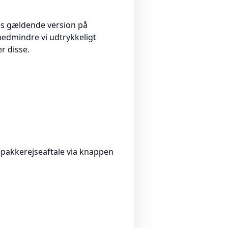
es gældende version på
medmindre vi udtrykkeligt
r disse.
 pakkerejseaftale via knappen