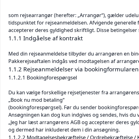
som rejsearrangør (herefter: „Arrangør“), gælder udel
tidspunktet for rejseanmeldelsen. Afvigende generelle 
accepterer deres gyldighed skriftligt. Disse betingelse
1.1.1 Indgåelse af kontrakt
Med din rejseanmeldelse tilbyder du arrangøren en bin
Pakkerejseaftalen indgås ved modtagelsen af arrangør
1.1.2 Rejseanmeldelser via bookingformulare
1.1.2.1 Bookingforespørgsel
Du kan vælge forskellige rejsetjenester fra arrangøren
„Book nu mod betaling“
(bookingforespørgsel). Før du sender bookingforespør
Ansøgningen kan dog kun indgives og sendes, hvis du ve
„Jeg har læst arrangørens AGB og accepterer deres gyld
og dermed har inkluderet dem i din ansøgning.
1.1.2.2 Modtagelsesbekræftelse / Ordrebekræftelse / 