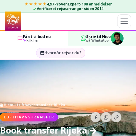
★★★★★
4,97
ProvenExpert
·
108
anmeldelser
Verificeret rejsearrangør siden 2014
Få et tilbud nu
Skriv til Nico
klik her
på WhatsApp
Hvornår rejser du?
Vælg rejsedatoer…
GÆSTER
OK
2
Hjem
Lufthavnstransfer
Rijeka
LUFTHAVNSTRANSFER
Book transfer Rijeka →