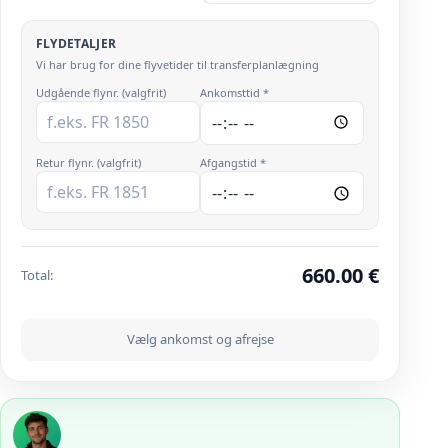
FLYDETALJER
Vi har brug for dine flyvetider til transferplanlægning
Udgående flynr. (valgfrit)
Ankomsttid *
Retur flynr. (valgfrit)
Afgangstid *
660.00
€
Total
:
Vælg ankomst og afrejse