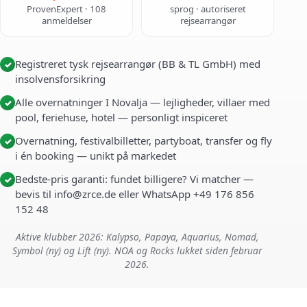
ProvenExpert · 108
sprog · autoriseret
anmeldelser
rejsearrangør
Registreret tysk rejsearrangør (BB & TL GmbH) med
✓
insolvensforsikring
Alle overnatninger I Novalja — lejligheder, villaer med
✓
pool, feriehuse, hotel — personligt inspiceret
Overnatning, festivalbilletter, partyboat, transfer og fly
✓
i én booking — unikt på markedet
Bedste-pris garanti: fundet billigere? Vi matcher —
✓
bevis til info@zrce.de eller WhatsApp +49 176 856
152 48
Aktive klubber 2026: Kalypso, Papaya, Aquarius, Nomad,
Symbol (ny) og Lift (ny). NOA og Rocks lukket siden februar
2026.