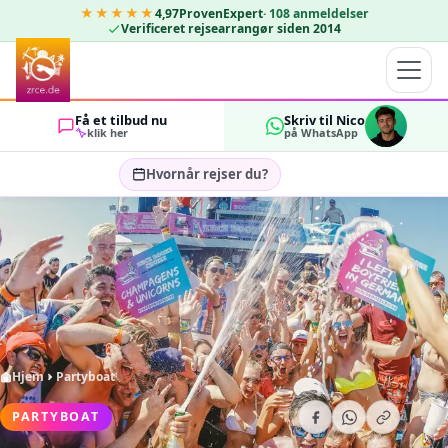
★★★★★
4,97
ProvenExpert
·
108
anmeldelser
Verificeret rejsearrangør siden 2014
Få et tilbud nu
Skriv til Nico
klik her
på WhatsApp
Hvornår rejser du?
Vælg rejsedatoer…
GÆSTER
OK
2
Hjem
Partyboat
PARTYBOAT