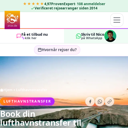
★★★★★
4,97
ProvenExpert
·
108
anmeldelser
Verificeret rejsearrangør siden 2014
Få et tilbud nu
Skriv til Nico
klik her
på WhatsApp
Hvornår rejser du?
Vælg rejsedatoer…
GÆSTER
OK
2
Hjem
Lufthavnstransfer
LUFTHAVNSTRANSFER
Book din
lufthavnstransfer til