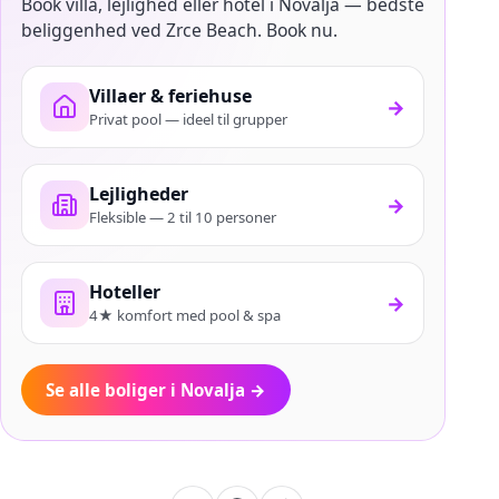
Book villa, lejlighed eller hotel i Novalja — bedste
beliggenhed ved Zrce Beach. Book nu.
Villaer & feriehuse
→
Privat pool — ideel til grupper
Lejligheder
→
Fleksible — 2 til 10 personer
Hoteller
→
4★ komfort med pool & spa
Se alle boliger i Novalja
→