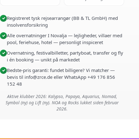
Registreret tysk rejsearrangør (BB & TL GmbH) med
✓
insolvensforsikring
Alle overnatninger I Novalja — lejligheder, villaer med
✓
pool, feriehuse, hotel — personligt inspiceret
Overnatning, festivalbilletter, partyboat, transfer og fly
✓
i én booking — unikt på markedet
Bedste-pris garanti: fundet billigere? Vi matcher —
✓
bevis til info@zrce.de eller WhatsApp +49 176 856
152 48
Aktive klubber 2026: Kalypso, Papaya, Aquarius, Nomad,
Symbol (ny) og Lift (ny). NOA og Rocks lukket siden februar
2026.