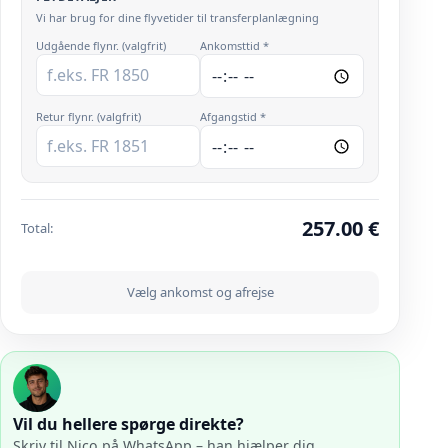
Vi har brug for dine flyvetider til transferplanlægning
Udgående flynr. (valgfrit)
Ankomsttid *
Retur flynr. (valgfrit)
Afgangstid *
257.00
€
Total
:
Vælg ankomst og afrejse
Vil du hellere spørge direkte?
Skriv til Nico på WhatsApp – han hjælper dig