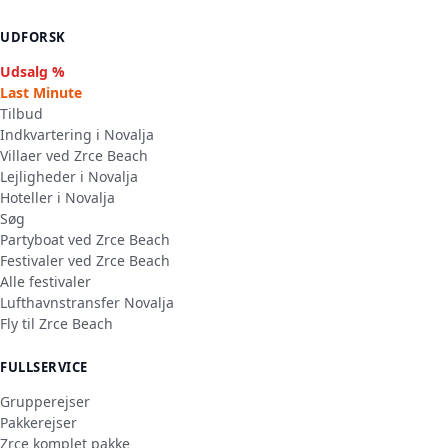
UDFORSK
Udsalg %
Last Minute
Tilbud
Indkvartering i Novalja
Villaer ved Zrce Beach
Lejligheder i Novalja
Hoteller i Novalja
Søg
Partyboat ved Zrce Beach
Festivaler ved Zrce Beach
Alle festivaler
Lufthavnstransfer Novalja
Fly til Zrce Beach
FULLSERVICE
Grupperejser
Pakkerejser
Zrce komplet pakke