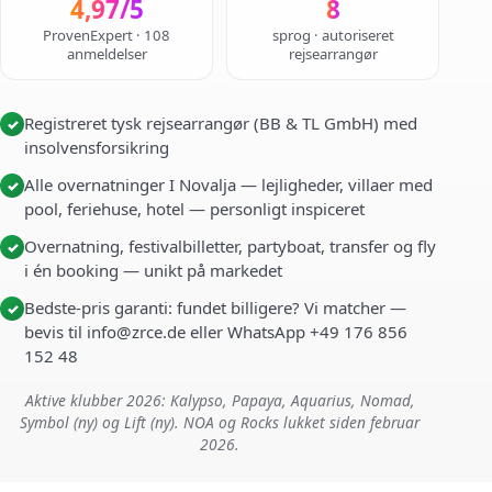
4,97/5
8
ProvenExpert · 108
sprog · autoriseret
anmeldelser
rejsearrangør
Registreret tysk rejsearrangør (BB & TL GmbH) med
✓
insolvensforsikring
Alle overnatninger I Novalja — lejligheder, villaer med
✓
pool, feriehuse, hotel — personligt inspiceret
Overnatning, festivalbilletter, partyboat, transfer og fly
✓
i én booking — unikt på markedet
Bedste-pris garanti: fundet billigere? Vi matcher —
✓
bevis til info@zrce.de eller WhatsApp +49 176 856
152 48
Aktive klubber 2026: Kalypso, Papaya, Aquarius, Nomad,
Symbol (ny) og Lift (ny). NOA og Rocks lukket siden februar
2026.