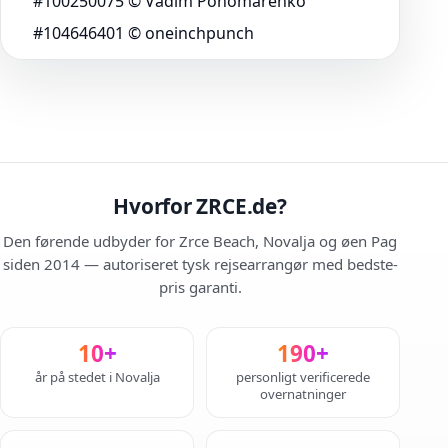
#100250075 © Vadim Ponomarenko
#104646401 © oneinchpunch
Hvorfor ZRCE.de?
Den førende udbyder for Zrce Beach, Novalja og øen Pag
siden 2014 — autoriseret tysk rejsearrangør med bedste-
pris garanti.
10+
190+
år på stedet i Novalja
personligt verificerede
overnatninger