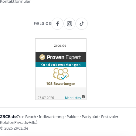
Kontaktformular
FØLG OS
ZRCE.de
Zrce Beach · Indkvartering · Pakker · Partybåd · Festivaler
Kolofon
Privatliv
Vilkår
©
2026
ZRCE.de