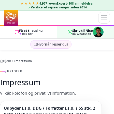
★★★★★
4,97
ProvenExpert
·
108
anmeldelser
Verificeret rejsearrangør siden 2014
Få et tilbud nu
Skriv til Nico
klik her
på WhatsApp
Hvornår rejser du?
Vælg rejsedatoer…
Hjem
Impressum
GÆSTER
OK
2
JURIDISK
Impressum
Vilkår, kolofon og privatlivsinformation.
Udbyder i.s.d. DDG / Forfatter i.s.d. § 55 stk. 2