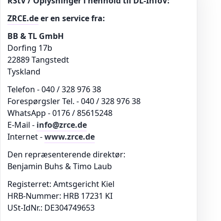
RStV / Oplysninger i henhold til DL-InfoV:
ZRCE.de
er en service fra:
BB & TL GmbH
Dorfing 17b
22889 Tangstedt
Tyskland
Telefon - 040 / 328 976 38
Forespørgsler Tel. - 040 / 328 976 38
WhatsApp - 0176 / 85615248
E-Mail -
info@zrce.de
Internet -
www.zrce.de
Den repræsenterende direktør:
Benjamin Buhs & Timo Laub
Registerret: Amtsgericht Kiel
HRB-Nummer: HRB 17231 KI
USt-IdNr.: DE304749653