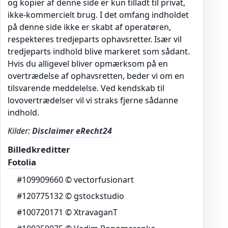
og kopier af denne side er kun tilladt til privat,
ikke-kommercielt brug. I det omfang indholdet
på denne side ikke er skabt af operatøren,
respekteres tredjeparts ophavsretter. Især vil
tredjeparts indhold blive markeret som sådant.
Hvis du alligevel bliver opmærksom på en
overtrædelse af ophavsretten, beder vi om en
tilsvarende meddelelse. Ved kendskab til
lovovertrædelser vil vi straks fjerne sådanne
indhold.
Kilder:
Disclaimer eRecht24
Billedkreditter
Fotolia
#109909660 © vectorfusionart
#120775132 © gstockstudio
#100720171 © XtravaganT