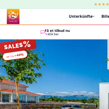
★★★
Unterkünfte
Bill
Få et tilbud nu
klik her
%
SALES
%
44
−
OP TIL