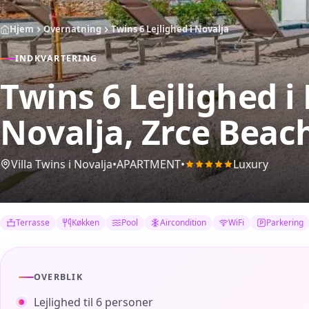
Hjem
Overnatning
Twins 6 Lejlighed i Novalja
INDKVARTERING
Twins 6 Lejlighed i
Novalja, Zrce Beac
Villa Twins i Novalja
•
APARTMENT
•
Luxury
Terrasse
Køkken
Pool
Aircondition
WiFi
Parkering
OVERBLIK
Lejlighed til 6 personer