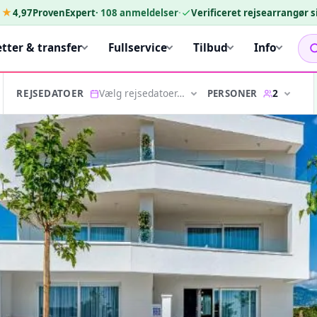
★★
4,97
ProvenExpert
·
108
anmeldelser
·
Verificeret rejsearrangør 
etter & transfer
Fullservice
Tilbud
Info
Vælg rejsedatoer…
2
PERSONER
REJSEDATOER