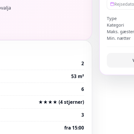
Rejsedat
valja
Type
Kategori
Maks. gæste
Min. nætter
2
53 m²
6
★★★★ (4 stjerner)
3
fra 15:00