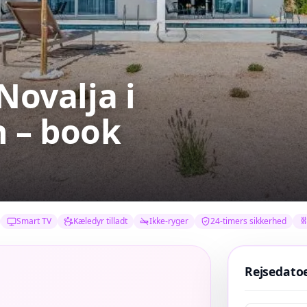
 Novalja
i
h – book
Smart TV
Kæledyr tilladt
Ikke-ryger
24-timers sikkerhed
Rejsedato