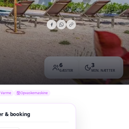
6
3
GÆSTER
MIN. NÆTTER
Varme
Opvaskemaskine
er & booking