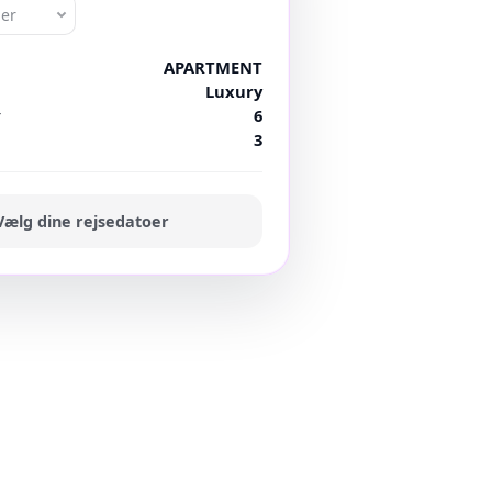
oer
APARTMENT
Luxury
r
6
3
Vælg dine rejsedatoer