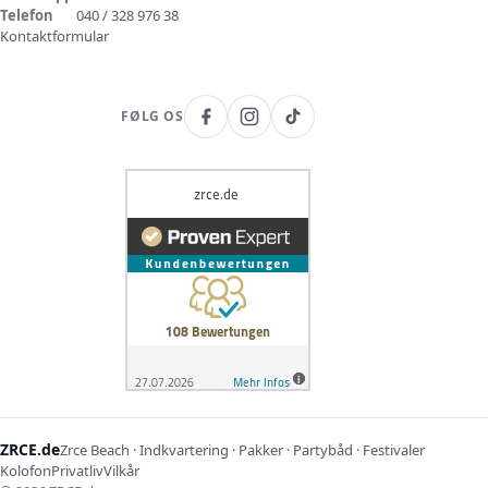
Telefon
040 / 328 976 38
Kontaktformular
FØLG OS
ZRCE.de
Zrce Beach · Indkvartering · Pakker · Partybåd · Festivaler
Kolofon
Privatliv
Vilkår