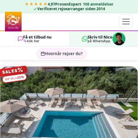
★★★★★
4,97
ProvenExpert
·
108
anmeldelser
Verificeret rejsearrangør siden 2014
Få et tilbud nu
Skriv til Nico
klik her
på WhatsApp
Hvornår rejser du?
Vælg rejsedatoer…
%
SALES
GÆSTER
%
23
−
OP TIL
OK
2