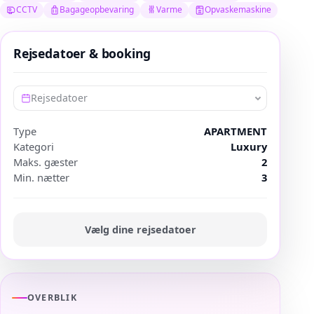
CCTV
Bagageopbevaring
Varme
Opvaskemaskine
Rejsedatoer & booking
Rejsedatoer
Type
APARTMENT
Kategori
Luxury
Maks. gæster
2
Min. nætter
3
Vælg dine rejsedatoer
OVERBLIK