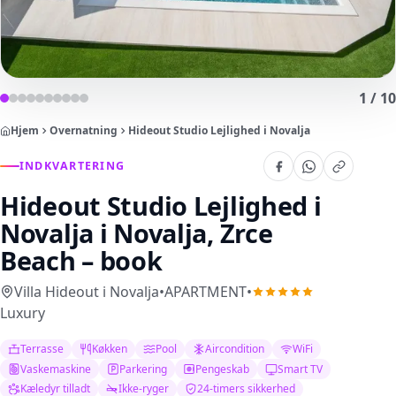
1
/
10
Hjem
Overnatning
Hideout Studio Lejlighed i Novalja
INDKVARTERING
Hideout Studio Lejlighed i
Novalja
i Novalja, Zrce
Beach – book
Villa Hideout i Novalja
•
APARTMENT
•
Luxury
Terrasse
Køkken
Pool
Aircondition
WiFi
Vaskemaskine
Parkering
Pengeskab
Smart TV
Kæledyr tilladt
Ikke-ryger
24-timers sikkerhed