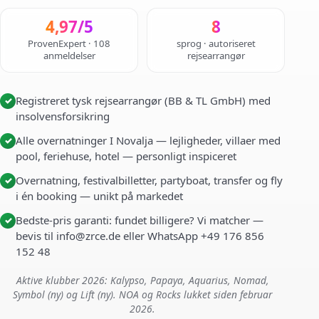
4,97/5
8
ProvenExpert · 108
sprog · autoriseret
anmeldelser
rejsearrangør
Registreret tysk rejsearrangør (BB & TL GmbH) med
✓
insolvensforsikring
Alle overnatninger I Novalja — lejligheder, villaer med
✓
pool, feriehuse, hotel — personligt inspiceret
Overnatning, festivalbilletter, partyboat, transfer og fly
✓
i én booking — unikt på markedet
Bedste-pris garanti: fundet billigere? Vi matcher —
✓
bevis til info@zrce.de eller WhatsApp +49 176 856
152 48
Aktive klubber 2026: Kalypso, Papaya, Aquarius, Nomad,
Symbol (ny) og Lift (ny). NOA og Rocks lukket siden februar
2026.