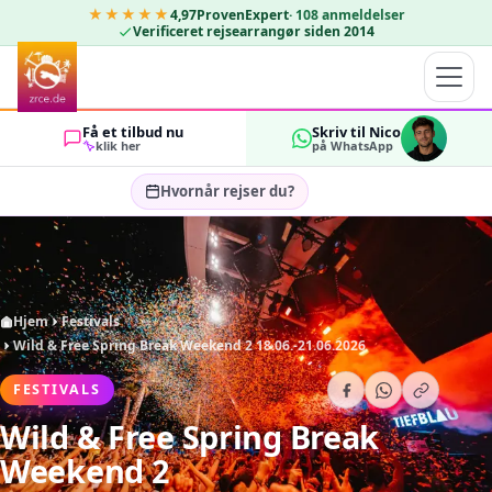
★★★★★
4,97
ProvenExpert
·
108
anmeldelser
Verificeret rejsearrangør siden 2014
Få et tilbud nu
Skriv til Nico
klik her
på WhatsApp
Hvornår rejser du?
Vælg rejsedatoer…
GÆSTER
OK
2
Hjem
Festivals
Wild & Free Spring Break Weekend 2 18.06.-21.06.2026
FESTIVALS
Wild & Free Spring Break
Weekend 2