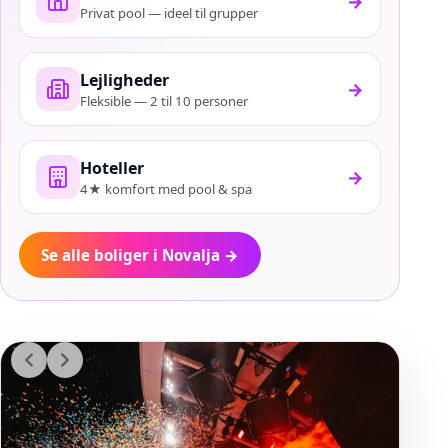
→
Privat pool — ideel til grupper
Lejligheder
→
Fleksible — 2 til 10 personer
Hoteller
→
4★ komfort med pool & spa
Se alle boliger i Novalja
→