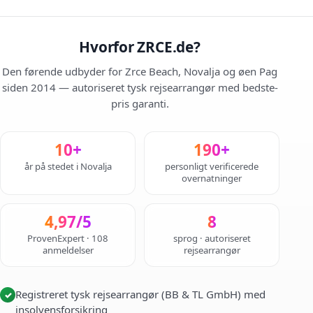
Hvorfor ZRCE.de?
Den førende udbyder for Zrce Beach, Novalja og øen Pag
siden 2014 — autoriseret tysk rejsearrangør med bedste-
pris garanti.
10+
190+
år på stedet i Novalja
personligt verificerede
overnatninger
4,97/5
8
ProvenExpert · 108
sprog · autoriseret
anmeldelser
rejsearrangør
Registreret tysk rejsearrangør (BB & TL GmbH) med
✓
insolvensforsikring