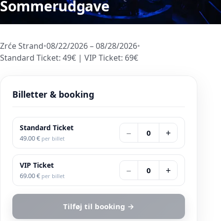
Sommerudgave
Zrće Strand
•
08/22/2026 – 08/28/2026
•
Standard Ticket
:
49
€
|
VIP Ticket
:
69
€
Billetter & booking
Standard Ticket
−
+
0
49.00
€
per billet
VIP Ticket
−
+
0
69.00
€
per billet
Tilføj til booking
→