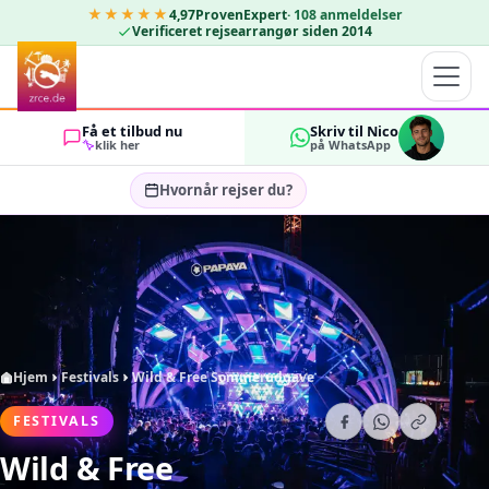
★★★★★
4,97
ProvenExpert
·
108
anmeldelser
Verificeret rejsearrangør siden 2014
Få et tilbud nu
Skriv til Nico
klik her
på WhatsApp
Hvornår rejser du?
Vælg rejsedatoer…
GÆSTER
OK
2
Hjem
Festivals
Wild & Free Sommerudgave
FESTIVALS
Wild & Free