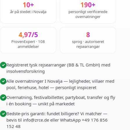
10+
190+
år på stedet i Novalja
personligt verificerede
overnatninger
4,97/5
8
ProvenExpert · 108
sprog · autoriseret
anmeldelser
rejsearrangør
Registreret tysk rejsearrangør (BB & TL GmbH) med
✓
insolvensforsikring
Alle overnatninger I Novalja — lejligheder, villaer med
✓
pool, feriehuse, hotel — personligt inspiceret
Overnatning, festivalbilletter, partyboat, transfer og fly
✓
i én booking — unikt på markedet
Bedste-pris garanti: fundet billigere? Vi matcher —
✓
bevis til info@zrce.de eller WhatsApp +49 176 856
152 48