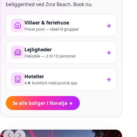
beliggenhed ved Zrce Beach. Book nu.
Villaer & feriehuse
→
Privat pool — ideel til grupper
Lejligheder
→
Fleksible — 2 til 10 personer
Hoteller
→
4★ komfort med pool & spa
Se alle boliger i Novalja
→