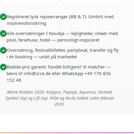
Registreret tysk rejsearrangør (BB & TL GmbH) med
✓
insolvensforsikring
Alle overnatninger I Novalja — lejligheder, villaer med
✓
pool, feriehuse, hotel — personligt inspiceret
Overnatning, festivalbilletter, partyboat, transfer og fly
✓
i én booking — unikt på markedet
Bedste-pris garanti: fundet billigere? Vi matcher —
✓
bevis til info@zrce.de eller WhatsApp +49 176 856
152 48
Aktive klubber 2026: Kalypso, Papaya, Aquarius, Nomad,
Symbol (ny) og Lift (ny). NOA og Rocks lukket siden februar
2026.