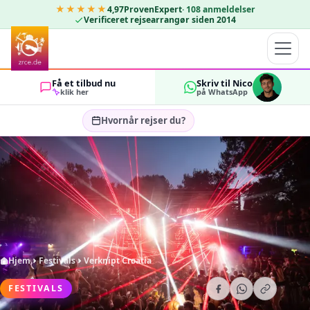
★★★★★
4,97
ProvenExpert
·
108
anmeldelser
Verificeret rejsearrangør siden 2014
Få et tilbud nu
Skriv til Nico
klik her
på WhatsApp
Hvornår rejser du?
Vælg rejsedatoer…
GÆSTER
OK
2
Hjem
Festivals
Verknipt Croatia
FESTIVALS