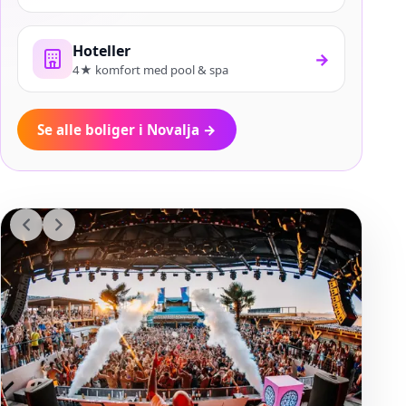
Hoteller
→
4★ komfort med pool & spa
Se alle boliger i Novalja
→