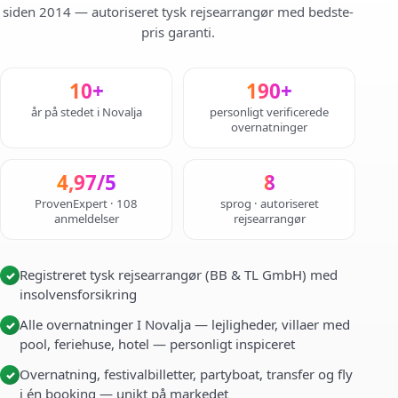
siden 2014 — autoriseret tysk rejsearrangør med bedste-
pris garanti.
10+
190+
år på stedet i Novalja
personligt verificerede
overnatninger
4,97/5
8
ProvenExpert · 108
sprog · autoriseret
anmeldelser
rejsearrangør
Registreret tysk rejsearrangør (BB & TL GmbH) med
✓
insolvensforsikring
Alle overnatninger I Novalja — lejligheder, villaer med
✓
pool, feriehuse, hotel — personligt inspiceret
Overnatning, festivalbilletter, partyboat, transfer og fly
✓
i én booking — unikt på markedet