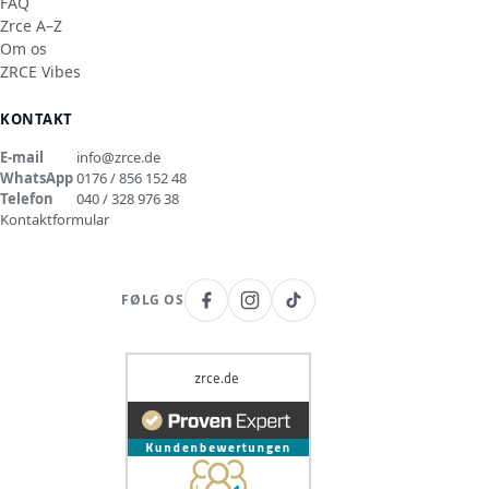
FAQ
Zrce A–Z
Om os
ZRCE Vibes
KONTAKT
E-mail
info@zrce.de
WhatsApp
0176 / 856 152 48
Telefon
040 / 328 976 38
Kontaktformular
FØLG OS