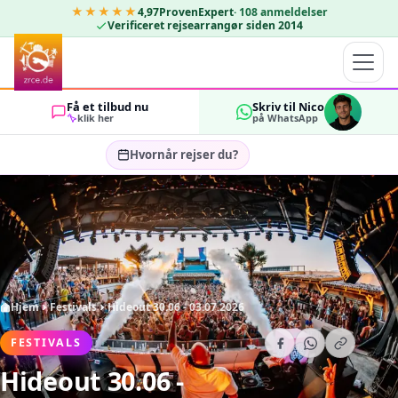
★★★★★
4,97
ProvenExpert
·
108
anmeldelser
Verificeret rejsearrangør siden 2014
Få et tilbud nu
Skriv til Nico
klik her
på WhatsApp
Hvornår rejser du?
Vælg rejsedatoer…
GÆSTER
OK
2
Hjem
Festivals
Hideout 30.06 - 03.07.2026
FESTIVALS
Hideout 30.06 -