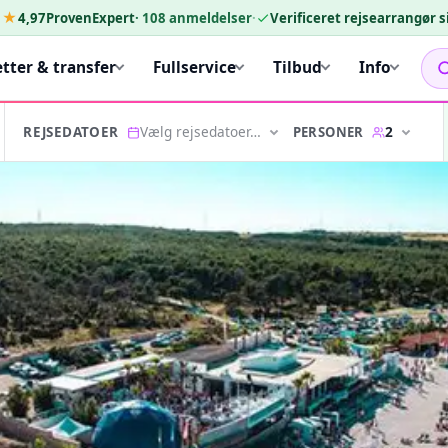
★★
4,97
ProvenExpert
·
108
anmeldelser
·
Verificeret rejsearrangør 
etter & transfer
Fullservice
Tilbud
Info
Vælg rejsedatoer…
2
PERSONER
REJSEDATOER