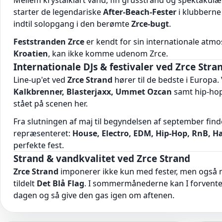
Mellem krystalklart vand, fin grusstrand og spektakulær
starter de legendariske
After-Beach-Fester
i klubberne 
indtil solopgang i den berømte
Zrce-bugt
.
Feststranden Zrce
er kendt for sin internationale atm
Kroatien
, kan ikke komme udenom Zrce.
Internationale DJs & festivaler ved Zrce Stra
Line-up'et ved
Zrce Strand
hører til de bedste i Europa
Kalkbrenner, Blasterjaxx, Ummet Ozcan
samt hip-ho
stået på scenen her.
Fra slutningen af maj til begyndelsen af september fin
repræsenteret:
House, Electro, EDM, Hip-Hop, RnB, H
perfekte fest.
Strand & vandkvalitet ved Zrce Strand
Zrce Strand
imponerer ikke kun med fester, men også me
tildelt
Det Blå Flag
. I sommermånederne kan I forvente t
dagen og så give den gas igen om aftenen.