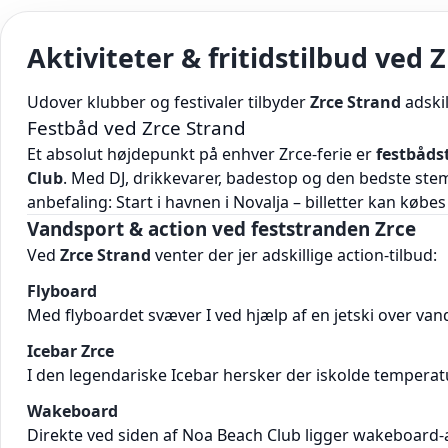
Aktiviteter & fritidstilbud ved 
Udover klubber og festivaler tilbyder
Zrce Strand
adskil
Festbåd ved Zrce Strand
Et absolut højdepunkt på enhver Zrce-ferie er
festbåds
Club
. Med DJ, drikkevarer, badestop og den bedste ste
anbefaling: Start i havnen i Novalja – billetter kan købes
Vandsport & action ved feststranden Zrce
Ved
Zrce Strand
venter der jer adskillige action-tilbud:
Flyboard
Med flyboardet svæver I ved hjælp af en jetski over va
Icebar Zrce
I den legendariske Icebar hersker der iskolde temperature
Wakeboard
Direkte ved siden af Noa Beach Club ligger wakeboard