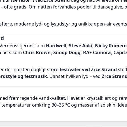
 kulisse fester I ved
Zrce Strand
dag og nat. Allerede om ef
– ofte gratis. Om natten forvandles pooler til dansegulve, o
osfære, moderne lyd- og lysudstyr og unikke open-air event
nd
. Verdensstjerner som
Hardwell, Steve Aoki, Nicky Romero
p-acts som
Chris Brown, Snoop Dogg, RAF Camora, Capita
der der næsten dagligt store
festivaler
ved Zrce Strand
sted
ardstyle og festmusik
. Uanset hvilken lyd – ved
Zrce Stran
d fremragende vandkvalitet. Havet er krystalklart og rent 
emperaturer omkring 30–35 °C og masser af solskin. Ideelt t