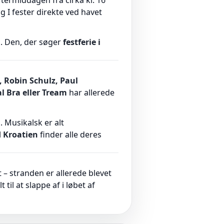
termiddagen fra cirka kl. 16
g I fester direkte ved havet
s. Den, der søger
festferie i
, Robin Schulz, Paul
l Bra eller Tream
har allerede
. Musikalsk er alt
d Kroatien
finder alle deres
– stranden er allerede blevet
il at slappe af i løbet af