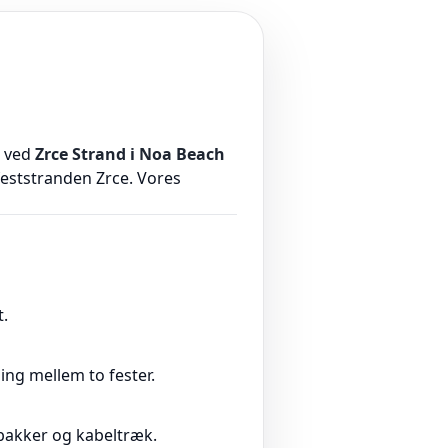
e ved
Zrce Strand i Noa Beach
feststranden Zrce. Vores
t.
ling mellem to fester.
bakker og kabeltræk.