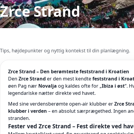
Zrce Strand
Tips, højdepunkter og nyttig kontekst til din planlægning.
Zrce Strand – Den berømteste feststrand i Kroatien
Den
Zrce Strand
er den mest kendte
feststrand i Kroa
øen Pag nær
Novalja
og kaldes ofte for „
Ibiza i øst
“. H
legendariske nætter direkte ved havet.
Med sine verdensberømte open-air klubber er
Zrce Str
klubber i verden
– en absolut særprægethed. Ingen andr
stranden.
Fester ved Zrce Strand – Fest direkte ved hav