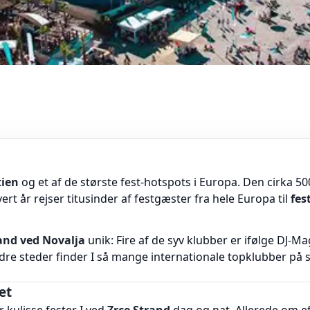
tien
og et af de største fest-hotspots i Europa. Den cirka 5
vert år rejser titusinder af festgæster fra hele Europa til
fes
and ved Novalja
unik: Fire af de syv klubber er ifølge DJ-M
e steder finder I så mange internationale topklubber på så
et