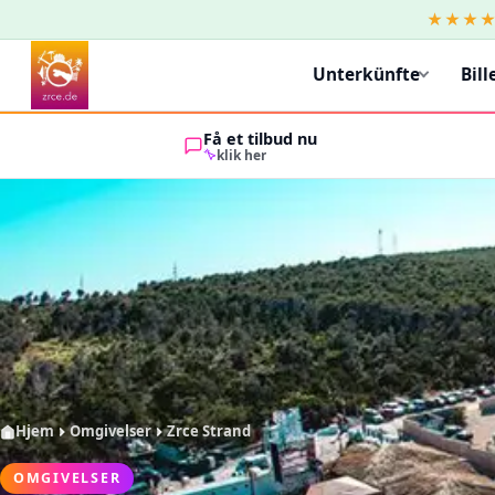
★★★
Unterkünfte
Bill
Få et tilbud nu
klik her
Hjem
Omgivelser
Zrce Strand
OMGIVELSER